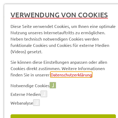
MENÜ
VERWENDUNG VON COOKIES
Diese Seite verwendet Cookies, um Ihnen eine optimale
Nutzung unseres Internetauftritts zu ermöglichen.
Neben technisch notwendigen Cookies werden
Pres­se­mit­tei­lun­gen
funktionale Cookies und Cookies für externe Medien
(Videos) gesetzt.
Vorle­sen
Sie können diese Einstellungen anpassen oder allen
Cookies direkt zustimmen. Weitere Informationen
finden Sie in unserer
Datenschutzerklärung
.
PRES­SE­MIT­TEI­LUN­GEN
Notwendige Cookies
Externe Medien
Webanalyse
224 gefun­de­ne Ergeb­nis­se