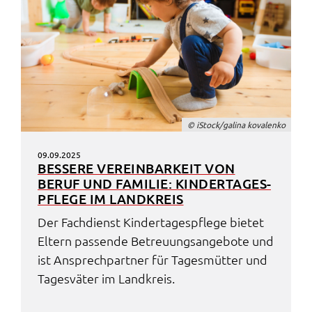
© iStock/gali­na kova­len­ko
09.09.2025
BESSE­RE VEREIN­BAR­KEIT VON
BERUF UND FAMI­LIE: KINDER­TA­GES­
PFLE­GE IM LAND­KREIS
Der Fach­dienst Kinder­ta­ges­pfle­ge bietet
Eltern passen­de Betreu­ungs­an­ge­bo­te und
ist Ansprech­part­ner für Tages­müt­ter und
Tages­vä­ter im Land­kreis.