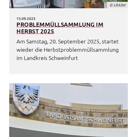
© LRASW
15.09.2025
PROBLEM­MÜLL­SAMM­LUNG IM
HERBST 2025
Am Sams­tag, 20. Septem­ber 2025, star­tet
wieder die Herbst­pro­blem­müll­samm­lung
im Land­kreis Schwein­furt