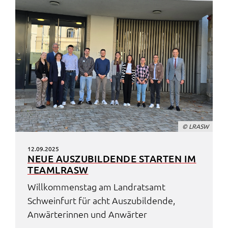
© LRASW
12.09.2025
NEUE AUSZU­BIL­DEN­DE STAR­TEN IM
TEAML­RASW
Will­kom­mens­tag am Land­rats­amt
Schwein­furt für acht Auszu­bil­den­de,
Anwär­te­rin­nen und Anwär­ter