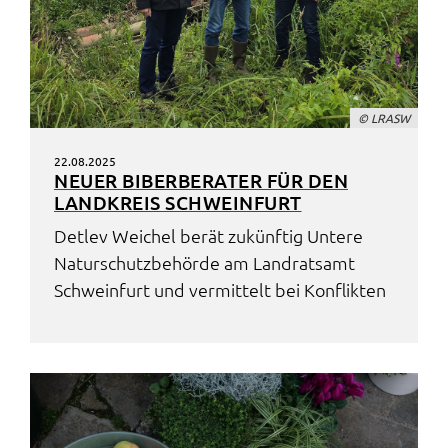
© LRASW
22.08.2025
NEUER BIBER­BE­RA­TER FÜR DEN
LAND­KREIS SCHWEIN­FURT
Detlev Weichel berät zukünf­tig Unte­re
Natur­schutz­be­hör­de am Land­rats­amt
Schwein­furt und vermit­telt bei Konflik­ten