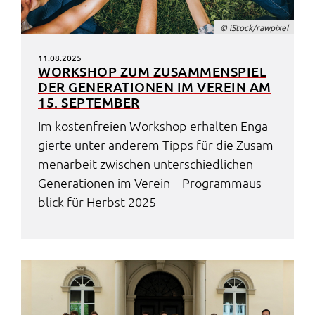
© iStock/rawpi­xel
11.08.2025
WORK­SHOP ZUM ZUSAM­MEN­SPIEL
DER GENE­RA­TIO­NEN IM VEREIN AM
15. SEPTEM­BER
Im kosten­frei­en Work­shop erhal­ten Enga­
gier­te unter ande­rem Tipps für die Zusam­
men­ar­beit zwischen unter­schied­li­chen
Gene­ra­tio­nen im Verein – Programm­aus­
blick für Herbst 2025