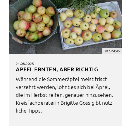
© LRASW
21.08.2025
ÄPFEL ERNTEN, ABER RICH­TIG
Während die Sommer­äp­fel meist frisch
verzehrt werden, lohnt es sich bei Äpfel,
die im Herbst reifen, genau­er hinzu­se­hen.
Kreis­fach­be­ra­te­rin Brigit­te Goss gibt nütz­
li­che Tipps.