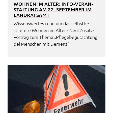
WOHNEN IM ALTER: INFO-VERAN­
STAL­TUNG AM 22. SEPTEM­BER IM
LAND­RATS­AMT
Wissens­wer­tes rund um das selbst­be­
stimm­te Wohnen im Alter - Neu: Zusatz-
Vortrag zum Thema „Pfle­ge­be­gut­ach­tung
bei Menschen mit Demenz“