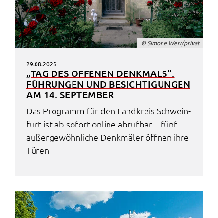
© Simo­ne Werr/privat
29.08.2025
„TAG DES OFFE­NEN DENK­MALS“:
FÜHRUN­GEN UND BESICH­TI­GUN­GEN
AM 14. SEPTEM­BER
Das Programm für den Land­kreis Schwein­
furt ist ab sofort online abruf­bar – fünf
außer­ge­wöhn­li­che Denk­mä­ler öffnen ihre
Türen