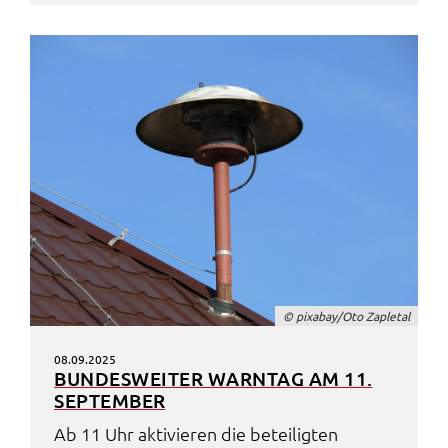
© pixa­bay/Oto Zaple­tal
08.09.2025
BUNDES­WEI­TER WARN­TAG AM 11.
SEPTEM­BER
Ab 11 Uhr akti­vie­ren die betei­lig­ten