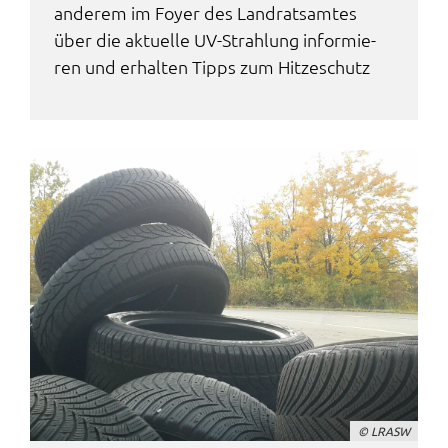
ande­rem im Foyer des Land­rats­am­tes
über die aktu­el­le UV-Strah­lung infor­mie­
ren und erhal­ten Tipps zum Hitze­schutz
© LRASW