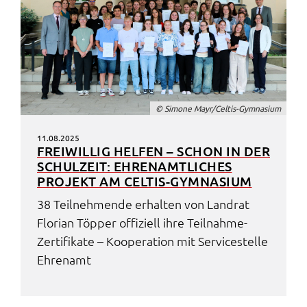
© Simo­ne Mayr/Celtis-Gymna­si­um
11.08.2025
FREI­WIL­LIG HELFEN – SCHON IN DER
SCHUL­ZEIT: EHREN­AMT­LI­CHES
PROJEKT AM CELTIS-GYMNA­SI­UM
38 Teil­neh­men­de erhal­ten von Land­rat
Flori­an Töpper offi­zi­ell ihre Teil­nah­me-
Zerti­fi­ka­te – Koope­ra­ti­on mit Service­stel­le
Ehren­amt