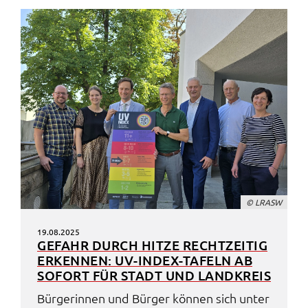
© LRASW
19.08.2025
GEFAHR DURCH HITZE RECHT­ZEI­TIG
ERKEN­NEN: UV-INDEX-TAFELN AB
SOFORT FÜR STADT UND LAND­KREIS
Bürge­rin­nen und Bürger können sich unter