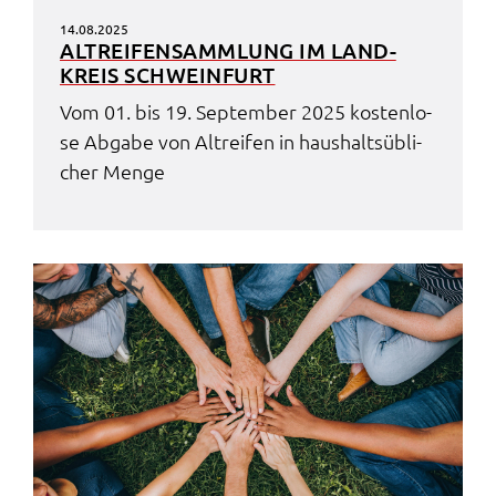
14.08.2025
ALTREI­FEN­SAMM­LUNG IM LAND­
KREIS SCHWEIN­FURT
Vom 01. bis 19. Septem­ber 2025 kosten­lo­
se Abga­be von Altrei­fen in haus­halts­üb­li­
cher Menge