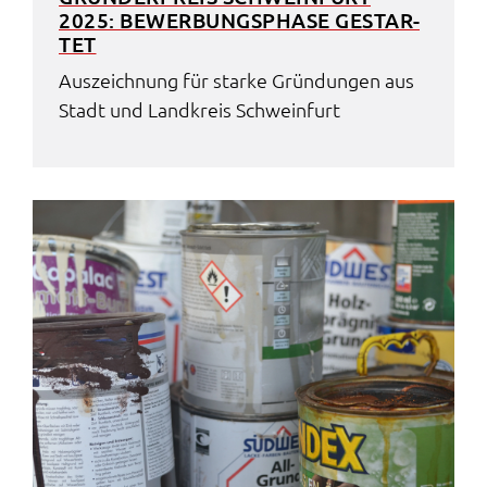
2025: BEWER­BUNGS­PHA­SE GESTAR­
TET
Auszeich­nung für star­ke Grün­dun­gen aus
Stadt und Land­kreis Schwein­furt