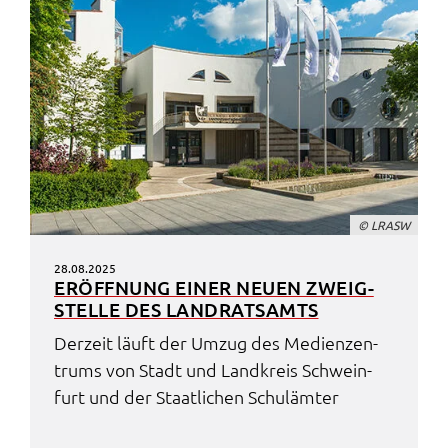
© LRASW
28.08.2025
ERÖFF­NUNG EINER NEUEN ZWEIG­
STEL­LE DES LAND­RATS­AMTS
Derzeit läuft der Umzug des Medi­en­zen­
trums von Stadt und Land­kreis Schwein­
furt und der Staat­li­chen Schul­äm­ter