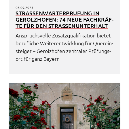
03.09.2025
STRA­SSEN­WÄR­TER­PRÜ­FUNG IN G
EROLZ­HOFEN: 74 NEUE FACH­KRÄF­T
E FÜR DEN STRA­SSEN­UN­TER­HALT
Anspruchs­vol­le Zusatz­qua­li­fi­ka­ti­on bietet
beruf­li­che Weiter­ent­wick­lung für Quer­ein­
stei­ger – Gerolz­hofen zentra­ler Prüfungs­
ort für ganz Bayern