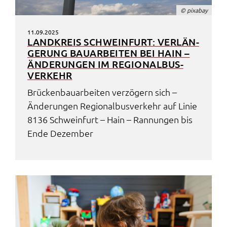
© pixa­bay
11.09.2025
LAND­KREIS SCHWEIN­FURT: VERLÄN­
GE­RUNG BAUAR­BEI­TEN BEI HAIN –
ÄNDE­RUN­GEN IM REGIO­NAL­BUS­
VER­KEHR
Brücken­bau­ar­bei­ten verzö­gern sich –
Ände­run­gen Regio­nal­bus­ver­kehr auf Linie
8136 Schwein­furt – Hain – Rannun­gen bis
Ende Dezem­ber