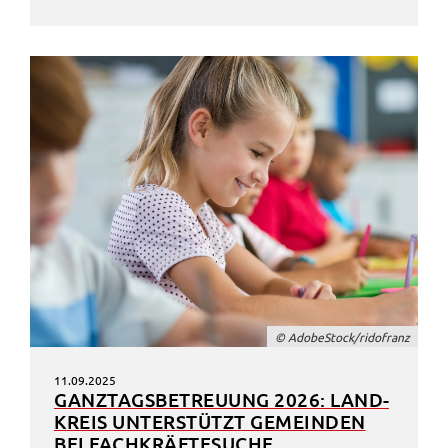
© Adobe­Stock/rido­franz
11.09.2025
GANZ­TAGS­BE­TREU­UNG 2026: LAND­
KREIS UNTER­STÜTZT GEMEIN­DEN
BEI FACH­KRÄF­TE­SU­CHE