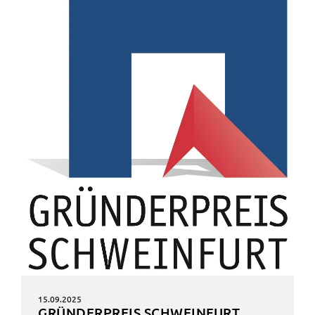
15.09.2025
GRÜN­DER­PREIS SCHWEIN­FURT