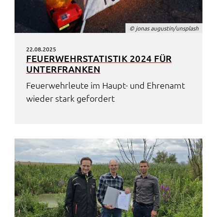
© jonas augus­tin/unsplash
22.08.2025
FEUER­WEHR­STA­TIS­TIK 2024 FÜR
UNTER­FRAN­KEN
Feuer­wehr­leu­te im Haupt- und Ehren­amt
wieder stark gefor­dert