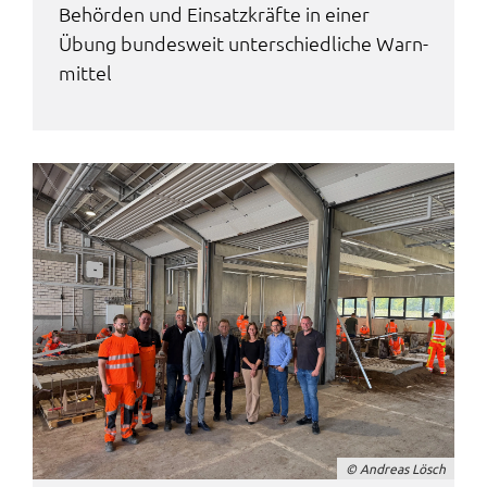
Behör­den und Einsatz­kräf­te in einer
Übung bundes­weit unter­schied­li­che Warn­
mit­tel
© Andre­as Lösch