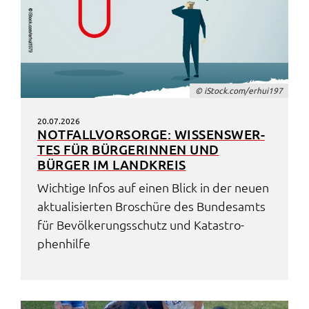
© iStock.com/erhui197
20.07.2026
NOTFALL­VOR­SOR­GE: WISSENS­WER­
TES FÜR BÜRGE­RIN­NEN UND
BÜRGER IM LAND­KREIS
Wich­ti­ge Infos auf einen Blick in der neuen
aktua­li­sier­ten Broschü­re des Bundes­amts
für Bevöl­ke­rungs­schutz und Kata­stro­
phen­hil­fe