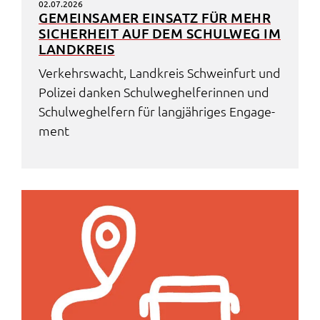
02.07.2026
GEMEIN­SA­MER EINSATZ FÜR MEHR
SICHER­HEIT AUF DEM SCHUL­WEG IM
LAND­KREIS
Verkehrs­wacht, Land­kreis Schwein­furt und
Poli­zei danken Schul­weg­hel­fe­rin­nen und
Schul­weg­hel­fern für lang­jäh­ri­ges Enga­ge­
ment