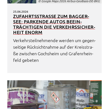
© Goog­le Maps 2026 Airbus-GeoBa­sis-DE-BKG
25.06.2026
ZUFAHRTS­STRA­SSE ZUM BAGGER­S
EE: PARKEN­DE AUTOS BEEIN­T
RÄCH­TI­GEN DIE VERKEHRS­SI­CHER­H
EIT ENORM
Verkehrs­teil­neh­men­de werden um gegen­
sei­ti­ge Rück­sicht­nah­me auf der Kreis­stra­
ße zwischen Gochs­heim und Grafen­rhein­
feld gebe­ten