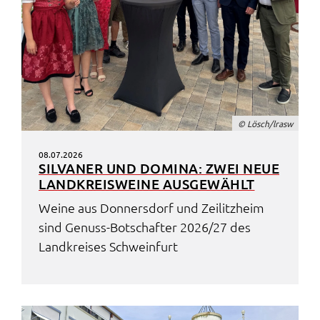
© Lösch/lrasw
08.07.2026
SILVA­NER UND DOMI­NA: ZWEI NEUE
LAND­KREIS­WEI­NE AUSGE­WÄHLT
Weine aus Donners­dorf und Zeilitz­heim
sind Genuss-Botschaf­ter 2026/27 des
Land­krei­ses Schwein­furt