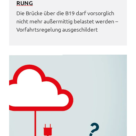
RUNG
Die Brücke über die B19 darf vorsorg­lich
nicht mehr außer­mit­tig belas­tet werden –
Vorfahrts­re­ge­lung ausge­schil­dert