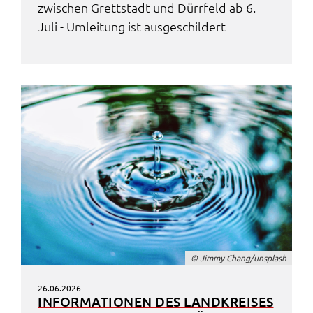
zwischen Grett­stadt und Dürr­feld ab 6.
Juli - Umlei­tung ist ausge­schil­dert
© Jimmy Chang/unsplash
26.06.2026
INFOR­MA­TIO­NEN DES LAND­KREI­SES