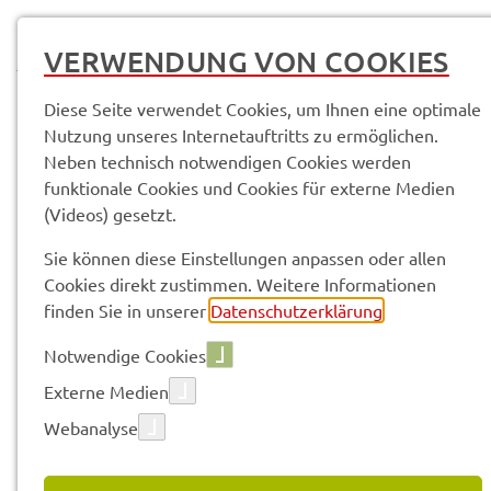
MENÜ
VERWENDUNG VON COOKIES
Diese Seite verwendet Cookies, um Ihnen eine optimale
Nutzung unseres Internetauftritts zu ermöglichen.
Neben technisch notwendigen Cookies werden
Pres­se­mit­tei­lun­gen
funktionale Cookies und Cookies für externe Medien
(Videos) gesetzt.
Vorle­sen
Sie können diese Einstellungen anpassen oder allen
Cookies direkt zustimmen. Weitere Informationen
finden Sie in unserer
Datenschutzerklärung
.
PRES­SE­MIT­TEI­LUN­GEN
Notwendige Cookies
Externe Medien
Webanalyse
223 gefun­de­ne Ergeb­nis­se