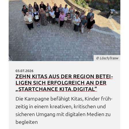
© Lösch/lrasw
03.07.2026
ZEHN KITAS AUS DER REGI­ON BETEI­
LI­GEN SICH ERFOLG­REICH AN DER
„START­CHAN­CE KITA.​DIGITAL“
Die Kampa­gne befä­higt Kitas, Kinder früh­
zei­tig in einem krea­ti­ven, kriti­schen und
siche­ren Umgang mit digi­ta­len Medi­en zu
beglei­ten