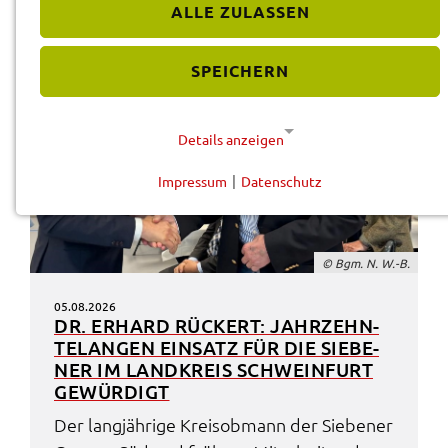
ALLE ZULASSEN
SPEICHERN
Details anzeigen
Impressum
|
Datenschutz
NOTWENDIGE COOKIES
Diese Cookies werden für eine reibungslose
Funktion unserer Website benötigt.
© Bgm. N. W.-B.
Cookie für Datenschutzhinweise
05.08.2026
DR. ERHARD RÜCK­ERT: JAHR­ZEHN­
Name:
TE­LAN­GEN EINSATZ FÜR DIE SIEBE­
cookie_consent
NER IM LAND­KREIS SCHWEIN­FURT
GEWÜR­DIGT
Anbieter:
Landratsamt Schweinfurt
Der lang­jäh­ri­ge Kreis­ob­mann der Siebe­ner