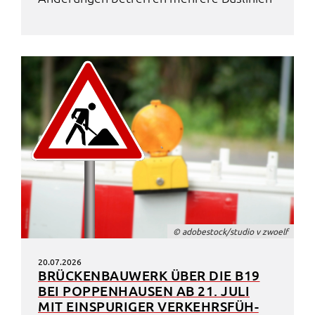
_pk_ses
Name:
_pk_ses
Anbieter:
Landratsamt Schweinfurt
Zweck:
Kurzzeitiges Cookie, um vorübergehende Daten des
Besuchs zu speichern.
Cookie Laufzeit:
Session
© adobe­stock/studio v zwoelf
20.07.2026
BRÜCKEN­BAU­WERK ÜBER DIE B19
BEI POPPEN­HAU­SEN AB 21. JULI
MIT EINSPU­RI­GER VERKEHRS­FÜH­