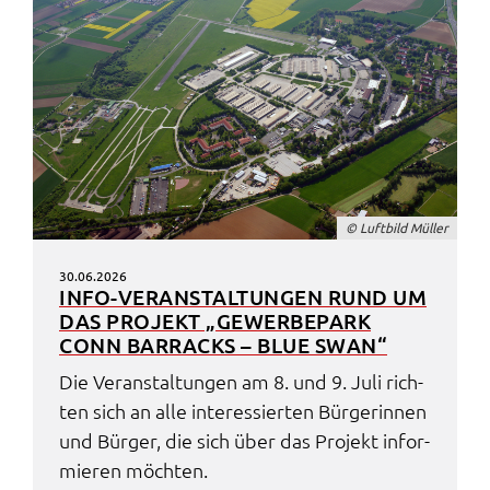
© Luft­bild Müller
30.06.2026
INFO-VERAN­STAL­TUN­GEN RUND UM
DAS PROJEKT „GEWER­BE­PARK
CONN BARRACKS – BLUE SWAN“
Die Veran­stal­tun­gen am 8. und 9. Juli rich­
ten sich an alle inter­es­sier­ten Bürge­rin­nen
und Bürger, die sich über das Projekt infor­
mie­ren möch­ten.