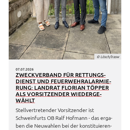
© Lösch/lrasw
07.07.2026
ZWECK­VER­BAND FÜR RETTUNGS­
DIENST UND FEUER­WEHR­ALAR­MIE­
RUNG: LAND­RAT FLORI­AN TÖPPER
ALS VORSIT­ZEN­DER WIEDER­GE­
WÄHLT
Stell­ver­tre­ten­der Vorsit­zen­der ist
Schwein­furts OB Ralf Hofmann - das erga­
ben die Neuwah­len bei der konsti­tu­ie­ren­