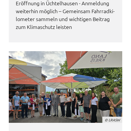
Eröff­nung in Üchtel­hau­sen - Anmel­dung
weiter­hin möglich – Gemein­sam Fahr­rad­ki­
lo­me­ter sammeln und wich­ti­gen Beitrag
zum Klima­schutz leis­ten
© LRASW