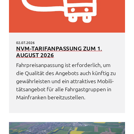
02.07.2026
NVM-TARIF­AN­PAS­SUNG ZUM 1.
AUGUST 2026
Fahr­preis­an­pas­sung ist erfor­der­lich, um
die Quali­tät des Ange­bots auch künf­tig zu
gewähr­leis­ten und ein attrak­ti­ves Mobi­li­
täts­an­ge­bot für alle Fahr­gast­grup­pen in
Main­fran­ken bereit­zu­stel­len.