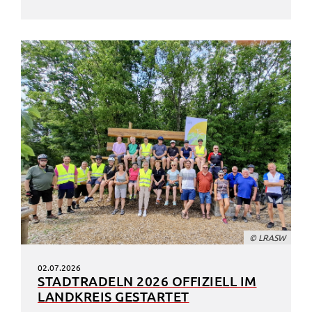
© LRASW
02.07.2026
STADT­RA­DELN 2026 OFFI­ZI­ELL IM
LAND­KREIS GESTAR­TET