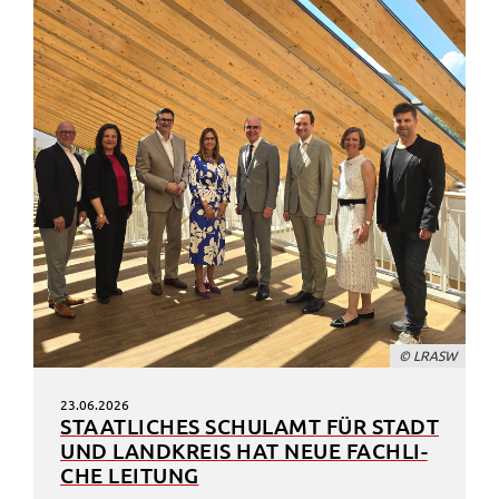
© LRASW
23.06.2026
STAAT­LI­CHES SCHUL­AMT FÜR STADT
UND LAND­KREIS HAT NEUE FACH­LI­
CHE LEITUNG