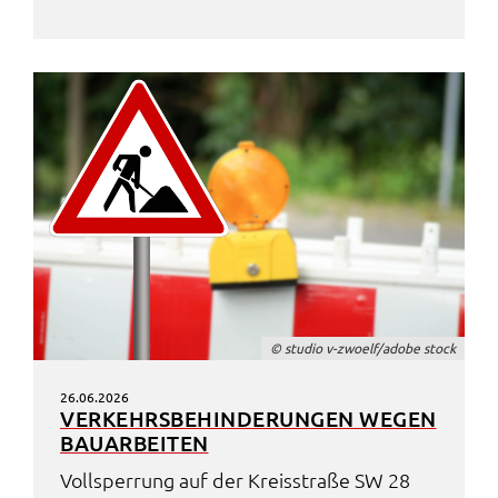
© studio v-zwoelf/adobe stock
26.06.2026
VERKEHRS­BE­HIN­DE­RUN­GEN WEGEN
BAUAR­BEI­TEN
Voll­sper­rung auf der Kreis­stra­ße SW 28