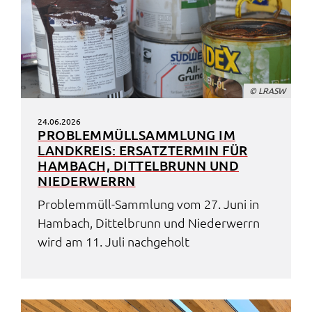
© LRASW
24.06.2026
PROBLEM­MÜLL­SAMM­LUNG IM
LAND­KREIS: ERSATZ­TER­MIN FÜR
HAMBACH, DITTEL­BRUNN UND
NIEDER­WERRN
Problem­müll-Samm­lung vom 27. Juni in
Hambach, Dittel­brunn und Nieder­werrn
wird am 11. Juli nach­ge­holt