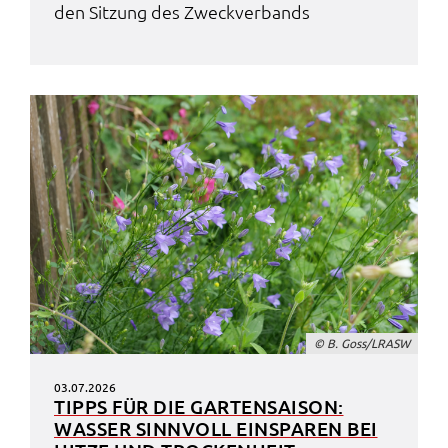
den Sitzung des Zweck­ver­bands
© B. Goss/LRASW
03.07.2026
TIPPS FÜR DIE GARTEN­SAI­SON:
WASSER SINN­VOLL EINSPA­REN BEI