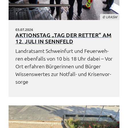
© LRASW
03.07.2026
AKTI­ONS­TAG „TAG DER RETTER“ AM
12. JULI IN SENN­FELD
Land­rats­amt Schwein­furt und Feuer­weh­
ren eben­falls von 10 bis 18 Uhr dabei – Vor
Ort erfah­ren Bürge­rin­nen und Bürger
Wissens­wer­tes zur Notfall- und Krisen­vor­
sor­ge