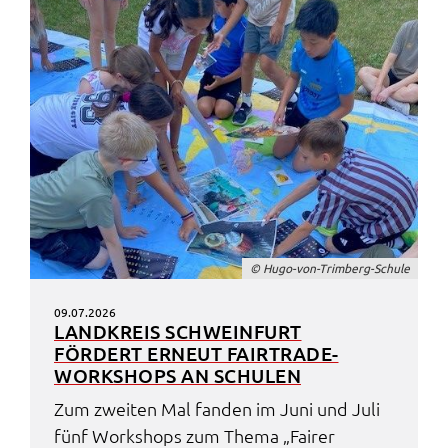
© Hugo-von-Trim­berg-Schu­le
09.07.2026
LAND­KREIS SCHWEIN­FURT
FÖRDERT ERNEUT FAIR­TRA­DE-
WORK­SHOPS AN SCHU­LEN
Zum zwei­ten Mal fanden im Juni und Juli
fünf Work­shops zum Thema „Fairer