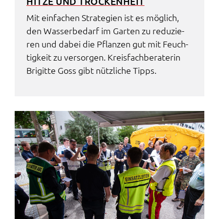
HITZE UND TROCKEN­HEIT
Mit einfa­chen Stra­te­gi­en ist es möglich,
den Wasser­be­darf im Garten zu redu­zie­
ren und dabei die Pflan­zen gut mit Feuch­
tig­keit zu versor­gen. Kreis­fach­be­ra­te­rin
Brigit­te Goss gibt nütz­li­che Tipps.