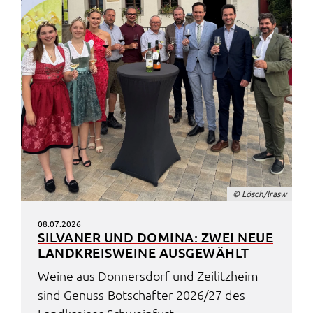
© Lösch/lrasw
08.07.2026
SILVA­NER UND DOMI­NA: ZWEI NEUE
LAND­KREIS­WEI­NE AUSGE­WÄHLT
Weine aus Donners­dorf und Zeilitz­heim
sind Genuss-Botschaf­ter 2026/27 des