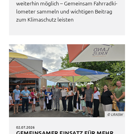
weiter­hin möglich – Gemein­sam Fahr­rad­ki­
lo­me­ter sammeln und wich­ti­gen Beitrag
zum Klima­schutz leis­ten
© LRASW
02.07.2026
GEMEIN­SA­MER EINSATZ FÜR MEHR