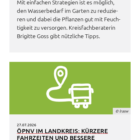
Mit einfa­chen Stra­te­gi­en ist es möglich,
den Wasser­be­darf im Garten zu redu­zie­
ren und dabei die Pflan­zen gut mit Feuch­
tig­keit zu versor­gen. Kreis­fach­be­ra­te­rin
Brigit­te Goss gibt nütz­li­che Tipps.
© lrasw
27.07.2026
ÖPNV IM LAND­KREIS: KÜRZE­RE
FAHR­ZEI­TEN UND BESSE­RE