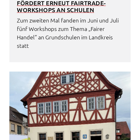
FÖRDERT ERNEUT FAIR­TRA­DE-
WORK­SHOPS AN SCHU­LEN
Zum zwei­ten Mal fanden im Juni und Juli
fünf Work­shops zum Thema „Fairer
Handel“ an Grund­schu­len im Land­kreis
statt