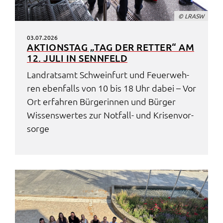
© LRASW
03.07.2026
AKTI­ONS­TAG „TAG DER RETTER“ AM
12. JULI IN SENN­FELD
Land­rats­amt Schwein­furt und Feuer­weh­
ren eben­falls von 10 bis 18 Uhr dabei – Vor
Ort erfah­ren Bürge­rin­nen und Bürger
Wissens­wer­tes zur Notfall- und Krisen­vor­
sor­ge