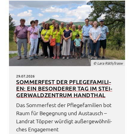
© Lara Räth/lrasw
29.07.2026
SOMMER­FEST DER PFLE­GE­FA­MI­LI­
EN: EIN BESON­DE­RER TAG IM STEI­
GER­WALD­ZEN­TRUM HAND­THAL
Das Sommer­fest der Pfle­ge­fa­mi­li­en bot
Raum für Begeg­nung und Austausch –
Land­rat Töpper würdigt außer­ge­wöhn­li­
ches Enga­ge­ment