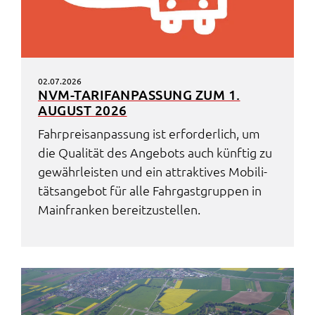
02.07.2026
NVM-TARIF­AN­PAS­SUNG ZUM 1.
AUGUST 2026
Fahr­preis­an­pas­sung ist erfor­der­lich, um
die Quali­tät des Ange­bots auch künf­tig zu
gewähr­leis­ten und ein attrak­ti­ves Mobi­li­
täts­an­ge­bot für alle Fahr­gast­grup­pen in
Main­fran­ken bereit­zu­stel­len.