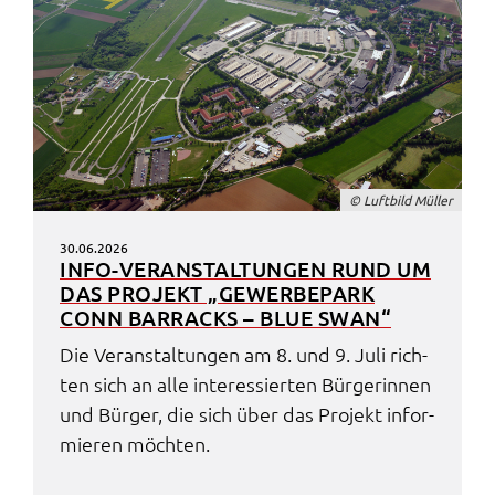
© Luft­bild Müller
30.06.2026
INFO-VERAN­STAL­TUN­GEN RUND UM
DAS PROJEKT „GEWER­BE­PARK
CONN BARRACKS – BLUE SWAN“
Die Veran­stal­tun­gen am 8. und 9. Juli rich­
ten sich an alle inter­es­sier­ten Bürge­rin­nen
und Bürger, die sich über das Projekt infor­
mie­ren möch­ten.