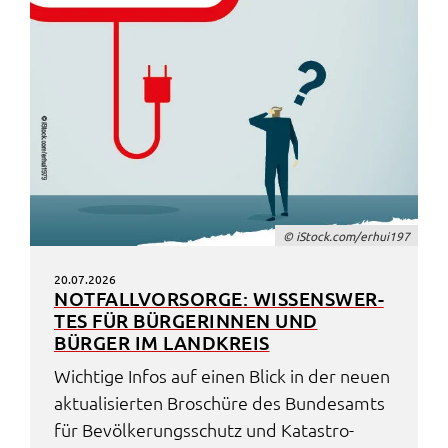
© iStock.com/erhui197
20.07.2026
NOTFALL­VOR­SOR­GE: WISSENS­WER­
TES FÜR BÜRGE­RIN­NEN UND
BÜRGER IM LAND­KREIS
Wich­ti­ge Infos auf einen Blick in der neuen
aktua­li­sier­ten Broschü­re des Bundes­amts
für Bevöl­ke­rungs­schutz und Kata­stro­