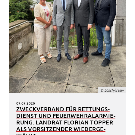
© Lösch/lrasw
07.07.2026
ZWECK­VER­BAND FÜR RETTUNGS­
DIENST UND FEUER­WEHR­ALAR­MIE­
RUNG: LAND­RAT FLORI­AN TÖPPER
ALS VORSIT­ZEN­DER WIEDER­GE­