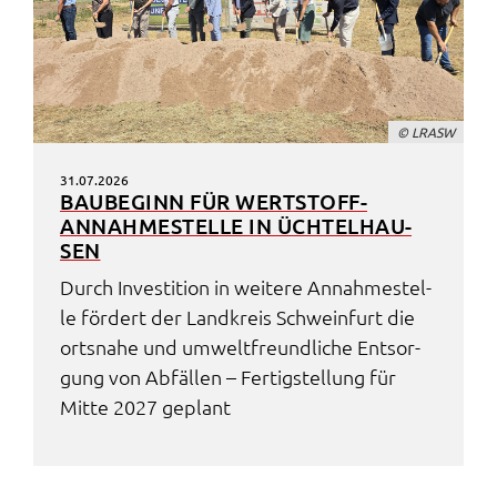
© LRASW
31.07.2026
BAUBE­GINN FÜR WERT­STOFF-
ANNAH­ME­STEL­LE IN ÜCHTEL­HAU­
SEN
Durch Inves­ti­ti­on in weite­re Annah­me­stel­
le fördert der Land­kreis Schwein­furt die
orts­na­he und umwelt­freund­li­che Entsor­
gung von Abfäl­len – Fertig­stel­lung für
Mitte 2027 geplant