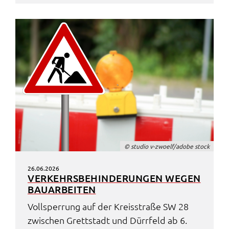
© studio v-zwoelf/adobe stock
26.06.2026
VERKEHRS­BE­HIN­DE­RUN­GEN WEGEN
BAUAR­BEI­TEN
Voll­sper­rung auf der Kreis­stra­ße SW 28
zwischen Grett­stadt und Dürr­feld ab 6.