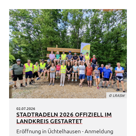
© LRASW
02.07.2026
STADT­RA­DELN 2026 OFFI­ZI­ELL IM
LAND­KREIS GESTAR­TET
Eröff­nung in Üchtel­hau­sen - Anmel­dung