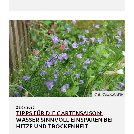
© B. Goss/LRASW
28.07.2026
TIPPS FÜR DIE GARTEN­SAI­SON:
WASSER SINN­VOLL EINSPA­REN BEI
HITZE UND TROCKEN­HEIT