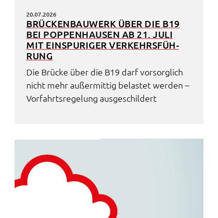
20.07.2026
BRÜCKEN­BAU­WERK ÜBER DIE B19
BEI POPPEN­HAU­SEN AB 21. JULI
MIT EINSPU­RI­GER VERKEHRS­FÜH­
RUNG
Die Brücke über die B19 darf vorsorg­lich
nicht mehr außer­mit­tig belas­tet werden –
Vorfahrts­re­ge­lung ausge­schil­dert