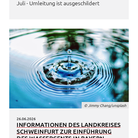
Juli - Umlei­tung ist ausge­schil­dert
© Jimmy Chang/unsplash
26.06.2026
INFOR­MA­TIO­NEN DES LAND­KREI­SES
SCHWEIN­FURT ZUR EINFÜH­RUNG