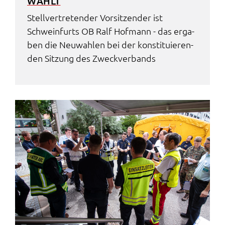
WÄHLT
Stell­ver­tre­ten­der Vorsit­zen­der ist
Schwein­furts OB Ralf Hofmann - das erga­
ben die Neuwah­len bei der konsti­tu­ie­ren­
den Sitzung des Zweck­ver­bands