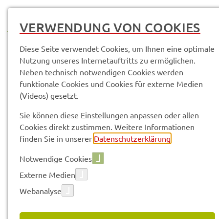
MENÜ
VERWENDUNG VON COOKIES
Diese Seite verwendet Cookies, um Ihnen eine optimale
Nutzung unseres Internetauftritts zu ermöglichen.
Neben technisch notwendigen Cookies werden
Pres­se­mit­tei­lun­gen
funktionale Cookies und Cookies für externe Medien
(Videos) gesetzt.
Vorle­sen
Sie können diese Einstellungen anpassen oder allen
Cookies direkt zustimmen. Weitere Informationen
finden Sie in unserer
Datenschutzerklärung
.
PRES­SE­MIT­TEI­LUN­GEN
Notwendige Cookies
Externe Medien
Webanalyse
224 gefun­de­ne Ergeb­nis­se