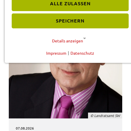
ALLE ZULASSEN
SPEICHERN
Details anzeigen
Impressum
|
Datenschutz
NOTWENDIGE COOKIES
Diese Cookies werden für eine reibungslose
Funktion unserer Website benötigt.
Cookie für Datenschutzhinweise
Name:
cookie_consent
© Land­rats­amt SW
Anbieter:
Landratsamt Schweinfurt
07.08.2026