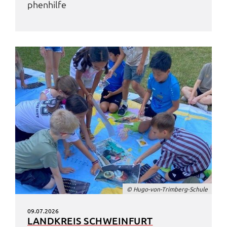
phen­hil­fe
© Hugo-von-Trim­berg-Schu­le
09.07.2026
LAND­KREIS SCHWEIN­FURT