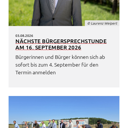
_pk_ses
Name:
© Laurenz Weipert
_pk_ses
Anbieter:
03.08.2026
NÄCHS­TE BÜRGER­SPRECH­STUN­DE
Landratsamt Schweinfurt
AM 16. SEPTEM­BER 2026
Zweck:
Bürge­rin­nen und Bürger können sich ab
Kurzzeitiges Cookie, um vorübergehende Daten des
Besuchs zu speichern.
sofort bis zum 4. Septem­ber für den
Termin anmel­den
Cookie Laufzeit:
Session