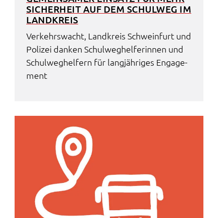
SICHER­HEIT AUF DEM SCHUL­WEG IM
LAND­KREIS
Verkehrs­wacht, Land­kreis Schwein­furt und
Poli­zei danken Schul­weg­hel­fe­rin­nen und
Schul­weg­hel­fern für lang­jäh­ri­ges Enga­ge­
ment