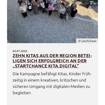
© Lösch/lrasw
03.07.2026
ZEHN KITAS AUS DER REGI­ON BETEI­
LI­GEN SICH ERFOLG­REICH AN DER
„START­CHAN­CE KITA.​DIGITAL“
Die Kampa­gne befä­higt Kitas, Kinder früh­
zei­tig in einem krea­ti­ven, kriti­schen und
siche­ren Umgang mit digi­ta­len Medi­en zu
beglei­ten