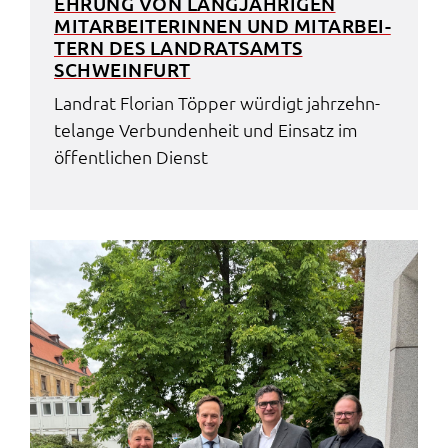
EHRUNG VON LANG­JÄH­RI­GEN
MITAR­BEI­TE­RIN­NEN UND MITAR­BEI­
TERN DES LAND­RATS­AMTS
SCHWEIN­FURT
Land­rat Flori­an Töpper würdigt jahr­zehn­
te­lan­ge Verbun­den­heit und Einsatz im
öffent­li­chen Dienst