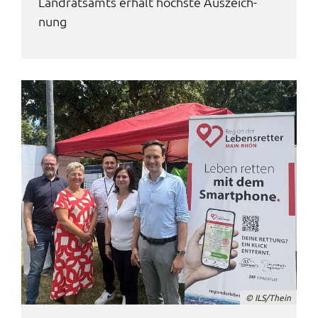
Land­rats­amts erhält höchs­te Auszeich­
Google Maps
nung
Zweck:
Anzeige Google Kartendienst
BayernAtlas
Name:
bayern_atlas
Anbieter:
Landesamt für Digitalisierung, Breitband und
Vermessung
Zweck:
Anzeige Online Kartendienst
WEBANALYSE
© ILS/Thein
Unser Webanalyse-Tool Matomo